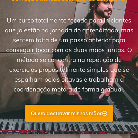
Um curso totalmente focado para iniciantes
que já estão na jornada do aprendizado, mas
sentem falta de um passo anterior para
conseguir tocar com as duas mãos juntas. O
método se concentra na repetição de
exercícios propositalmente simples que se
espalham pelas oitavas e trabalham a
coordenação motora de forma gradual.
Quero destravar minhas mãos