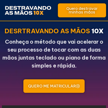
Skip
Quero destravar
to
minhas mãos
content
DESRTRAVANDO AS MÃOS
10X
Conheça o método que vai acelerar o
seu processo de tocar com as duas
mãos juntas teclado ou piano de forma
simples e rápida.
QUERO ME MATRICULAR