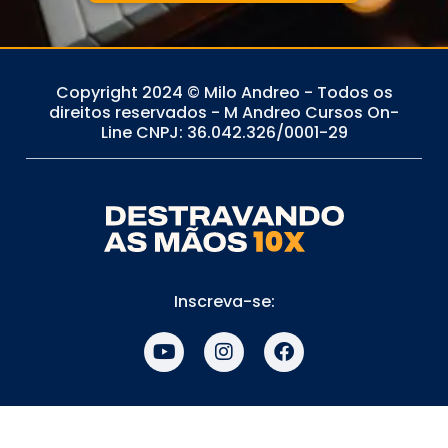
Copyright 2024 © Milo Andreo - Todos os
direitos reservados - M Andreo Cursos On-
Line CNPJ: 36.042.326/0001-29
Inscreva-se:
Y
I
F
o
n
a
u
s
c
t
t
e
u
a
b
b
g
o