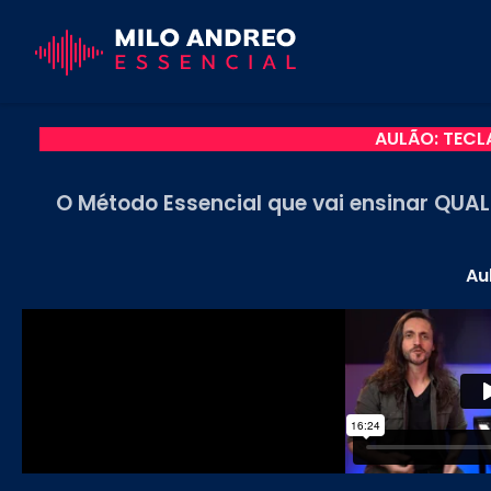
Skip
to
content
AULÃO: TECL
O Método Essencial que vai ensinar QUA
Aul