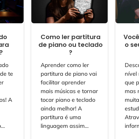
ado
Como ler partitura
Você
ara
de piano ou teclado
o se
?
?
lado
Aprender como ler
Desco
ode te
partitura de piano vai
nível
er
facilitar aprender
que p
mais músicas e tornar
mas 
os! A
tocar piano e teclado
muita
ainda melhor! A
estud
partitura é uma
Atra
o…
linguagem assim…
info