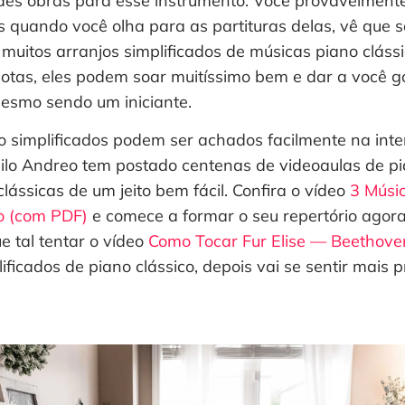
es obras para esse instrumento. Você provavelment
s quando você olha para as partituras delas, vê que 
 muitos arranjos simplificados de músicas piano clás
tas, eles podem soar muitíssimo bem e dar a você g
mesmo sendo um iniciante.
 simplificados podem ser achados facilmente na inter
Milo Andreo tem postado centenas de videoaulas de p
lássicas de um jeito bem fácil. Confira o vídeo
3 Músic
o (com PDF)
e comece a formar o seu repertório agor
e tal tentar o vídeo
Como Tocar Fur Elise — Beethove
lificados de piano clássico, depois vai se sentir mais