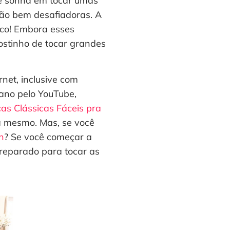
e sonha em tocar umas
são bem desafiadoras. A
sico! Embora esses
ostinho de tocar grandes
net, inclusive com
iano pelo YouTube,
as Clássicas Fáceis pra
a mesmo. Mas, se você
n
? Se você começar a
 preparado para tocar as