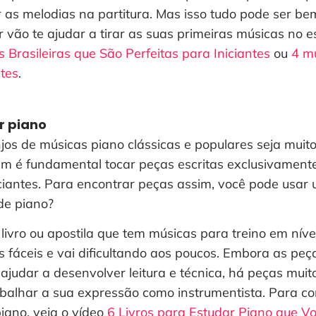
r as melodias na partitura. Mas isso tudo pode ser be
r vão te ajudar a tirar as suas primeiras músicas no e
 Brasileiras que São Perfeitas para Iniciantes
ou
4 mú
ntes
.
r piano
jos de músicas piano clássicas e populares seja mui
m é fundamental tocar peças escritas exclusivament
ciantes. Para encontrar peças assim, você pode usar 
de piano?
ivro ou apostila que tem músicas para treino em nível
fáceis e vai dificultando aos poucos. Embora as peç
judar a desenvolver leitura e técnica, há peças muit
abalhar a sua expressão como instrumentista. Para c
iano, veja o vídeo
6 Livros para Estudar Piano que V