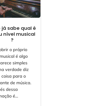
 já sabe qual é
u nível musical
?
brir o próprio
 musical é algo
arece simples
na verdade diz
 coisa para o
ante de música.
vés dessa
rmação é…