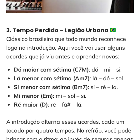
3. Tempo Perdido – Legião Urbana
Clássico brasileiro que todo mundo reconhece
logo na introdução. Aqui você vai usar alguns
acordes que já viu antes e aprender novos:
Dó maior com sétima (C7M)
: dó – mi – si.
Lá menor com sétima (Am7)
: lá – dó – sol.
Si menor com sétima (Bm7)
: si – ré – lá.
Mi menor (Em)
: mi – sol – si.
Ré maior (D)
: ré – fá# – lá.
A introdução alterna esses acordes, cada um
tocado por quatro tempos. No refrão, você pode
brincar com o ritmo: ao invés de segurar apenas